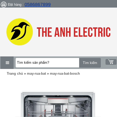
0586867899
Đặt hàng :
DANH
Trang chủ
»
may-rua-bat
»
may-rua-bat-bosch
MỤC
SẢN
PHẨM