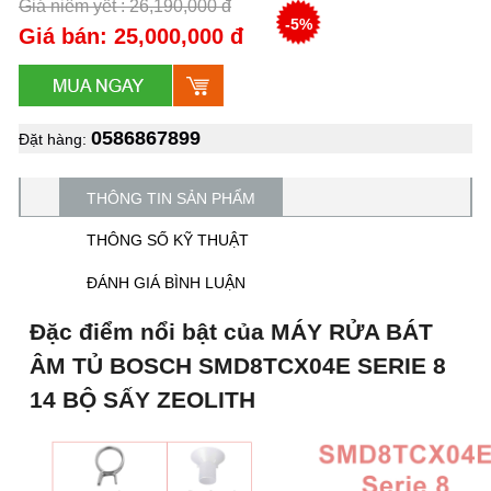
Giá niêm yết : 26,190,000 đ
-5%
Giá bán: 25,000,000 đ
0586867899
Đặt hàng:
THÔNG TIN SẢN PHẨM
THÔNG SỐ KỸ THUẬT
ĐÁNH GIÁ BÌNH LUẬN
Đặc điểm nổi bật của MÁY RỬA BÁT
ÂM TỦ BOSCH SMD8TCX04E SERIE 8
14 BỘ SẤY ZEOLITH