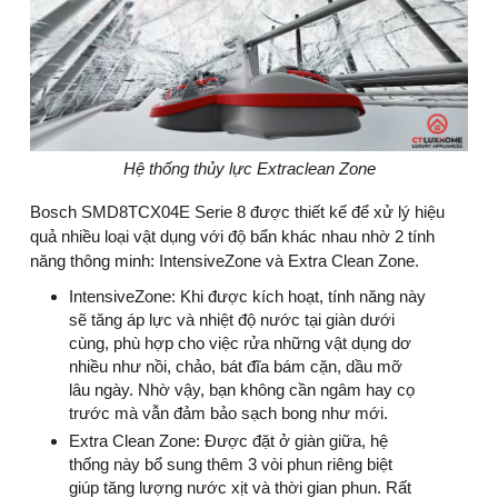
Hệ thống thủy lực Extraclean Zone
Bosch SMD8TCX04E Serie 8 được thiết kế để xử lý hiệu
quả nhiều loại vật dụng với độ bẩn khác nhau nhờ 2 tính
năng thông minh: IntensiveZone và Extra Clean Zone.
IntensiveZone: Khi được kích hoạt, tính năng này
sẽ tăng áp lực và nhiệt độ nước tại giàn dưới
cùng, phù hợp cho việc rửa những vật dụng dơ
nhiều như nồi, chảo, bát đĩa bám cặn, dầu mỡ
lâu ngày. Nhờ vậy, bạn không cần ngâm hay cọ
trước mà vẫn đảm bảo sạch bong như mới.
Extra Clean Zone: Được đặt ở giàn giữa, hệ
thống này bổ sung thêm 3 vòi phun riêng biệt
giúp tăng lượng nước xịt và thời gian phun. Rất