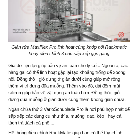
Giàn rửa MaxFlex Pro linh hoạt cùng khớp nối Rackmatic
khay điều chỉnh 3 nấc sắp xếp gọn gàng
Giá đỡ tiện lợi giúp bảo vệ an toàn cho ly cốc. Ngoài ra, các
hàng gai có thể linh hoạt gập lại tạo khoảng trống để xoong
nồi. Đồng thời, giỏ đựng ở giàn dưới cùng giúp mở rộng
thêm vị trí đựng đũa muỗng. Thêm vào đỏ, dải đệm mút
silicon giúp bảo vệ vật dụng an toàn hơn. Đồng thời, giỏ
đựng đũa muỗng ở giàn dưới cùng thêm không gian chứa.
Ngăn chứa thứ 3 VarioSchublade Pro là nơi phù hợp nhất để
sắp xếp các dụng cụ như thìa, muỗng, dao, kéo , hay cả
tách trà ,tách cà phê,...
Hệ thống điều chỉnh RackMatic giúp bạn có thể tùy chỉnh