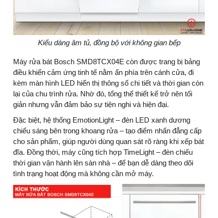
Kiểu dáng âm tủ, đồng bộ với không gian bếp
Máy rửa bát Bosch SMD8TCX04E còn được trang bị bảng
điều khiển cảm ứng tinh tế nằm ẩn phía trên cánh cửa, đi
kèm màn hình LED hiển thị thông số chi tiết và thời gian còn
lại của chu trình rửa. Nhờ đó, tổng thể thiết kế trở nên tối
giản nhưng vẫn đảm bảo sự tiện nghi và hiện đại.
Đặc biệt, hệ thống EmotionLight – đèn LED xanh dương
chiếu sáng bên trong khoang rửa – tạo điểm nhấn đẳng cấp
cho sản phẩm, giúp người dùng quan sát rõ ràng khi xếp bát
đĩa. Đồng thời, máy cũng tích hợp TimeLight – đèn chiếu
thời gian vận hành lên sàn nhà – để bạn dễ dàng theo dõi
tình trạng hoạt động mà không cần mở máy.