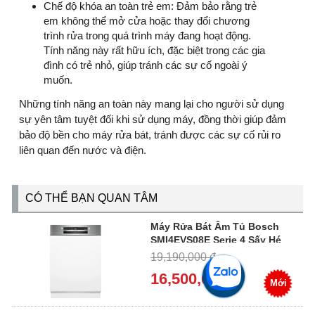
Chế độ khóa an toàn trẻ em: Đảm bảo rằng trẻ
em không thể mở cửa hoặc thay đổi chương
trình rửa trong quá trình máy đang hoạt động.
Tính năng này rất hữu ích, đặc biệt trong các gia
đình có trẻ nhỏ, giúp tránh các sự cố ngoài ý
muốn.
Những tính năng an toàn này mang lại cho người sử dụng
sự yên tâm tuyệt đối khi sử dụng máy, đồng thời giúp đảm
bảo độ bền cho máy rửa bát, tránh được các sự cố rủi ro
liên quan đến nước và điện.
CÓ THỂ BẠN QUAN TÂM
Máy Rửa Bát Âm Tủ Bosch
SMI4EVS08E Serie 4 Sấy Hé
Cửa Tự Động
19,190,000 đ
16,500,000 đ
Mới