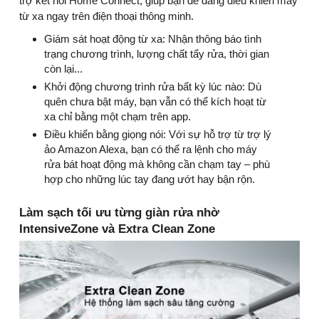
trợ kết nối Home Connect, giúp bạn dễ dàng điều khiển máy
từ xa ngay trên điện thoại thông minh.
Giám sát hoạt động từ xa: Nhận thông báo tình
trạng chương trình, lượng chất tẩy rửa, thời gian
còn lại...
Khởi động chương trình rửa bất kỳ lúc nào: Dù
quên chưa bật máy, bạn vẫn có thể kích hoạt từ
xa chỉ bằng một chạm trên app.
Điều khiển bằng giọng nói: Với sự hỗ trợ từ trợ lý
ảo Amazon Alexa, bạn có thể ra lệnh cho máy
rửa bát hoạt động mà không cần chạm tay – phù
hợp cho những lúc tay đang ướt hay bận rộn.
Làm sạch tối ưu từng giàn rửa nhờ
IntensiveZone và Extra Clean Zone