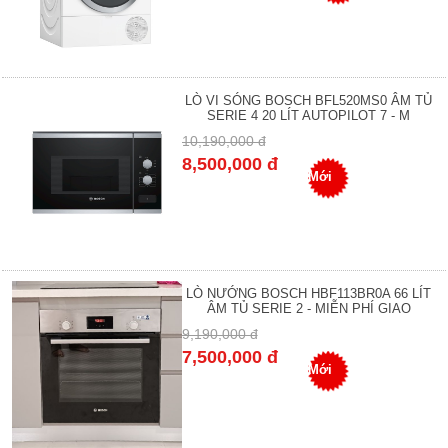
LÒ VI SÓNG BOSCH BFL520MS0 ÂM TỦ
SERIE 4 20 LÍT AUTOPILOT 7 - M
10,190,000 đ
8,500,000 đ
Mới
LÒ NƯỚNG BOSCH HBF113BR0A 66 LÍT
ÂM TỦ SERIE 2 - MIỄN PHÍ GIAO
9,190,000 đ
7,500,000 đ
Mới