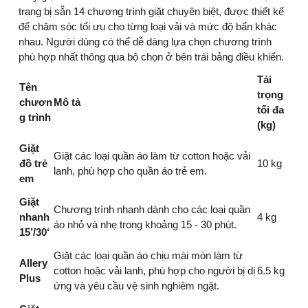
trang bị sẵn 14 chương trình giặt chuyên biệt, được thiết kế
để chăm sóc tối ưu cho từng loại vải và mức độ bẩn khác
nhau. Người dùng có thể dễ dàng lựa chọn chương trình
phù hợp nhất thông qua bộ chọn ở bên trái bảng điều khiển.
Tải
Tên
trọng
chươn
Mô tả
tối đa
g trình
(kg)
Giặt
Giặt các loại quần áo làm từ cotton hoặc vải
đồ trẻ
10 kg
lanh, phù hợp cho quần áo trẻ em.
em
Giặt
Chương trình nhanh dành cho các loại quần
nhanh
4 kg
áo nhỏ và nhẹ trong khoảng 15 - 30 phút.
15’/30‘
Giặt các loại quần áo chịu mài mòn làm từ
Allery
cotton hoặc vải lanh, phù hợp cho người bị dị
6.5 kg
Plus
ứng và yêu cầu vệ sinh nghiêm ngặt.