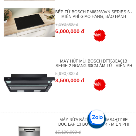
BẾP TỪ BOSCH PMI82560VN SERIES 6 -
MIỄN PHÍ GIAO HÀNG, BẢO HÀNH
7,190,000 đ
6,000,000 đ
Mới
MÁY HÚT MÙI BOSCH DFT63CA61B
SERIE 2 NGANG 60CM ÂM TỦ - MIỄN PH
5,990,000 đ
3,500,000 đ
Mới
MÁY RỬA BÁT BOSCH SMS4HTI16E
ĐỘC LẬP 13 BỘ SERIES 4 - MIỄN PHÍ
15,190,000 đ