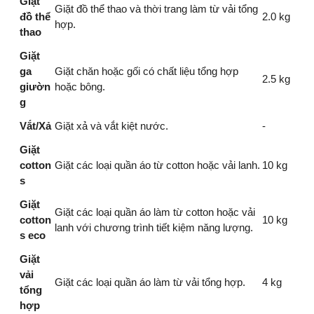
Giặt
Giặt đồ thể thao và thời trang làm từ vải tổng
đồ thể
2.0 kg
hợp.
thao
Giặt
ga
Giặt chăn hoặc gối có chất liệu tổng hợp
2.5 kg
giườn
hoặc bông.
g
Vắt/Xả
Giặt xả và vắt kiệt nước.
-
Giặt
cotton
Giặt các loại quần áo từ cotton hoặc vải lanh.
10 kg
s
Giặt
Giặt các loại quần áo làm từ cotton hoặc vải
cotton
10 kg
lanh với chương trình tiết kiệm năng lượng.
s eco
Giặt
vải
Giặt các loại quần áo làm từ vải tổng hợp.
4 kg
tổng
hợp