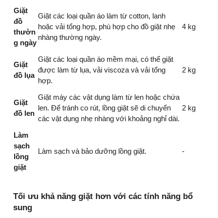
Giặt
Giặt các loại quần áo làm từ cotton, lanh
đồ
hoặc vải tổng hợp, phù hợp cho đồ giặt nhẹ
4 kg
thườn
nhàng thường ngày.
g ngày
Giặt các loại quần áo mềm mại, có thể giặt
Giặt
được làm từ lụa, vải viscoza và vải tổng
2 kg
đồ lụa
hợp.
Giặt máy các vật dụng làm từ len hoặc chứa
Giặt
len. Để tránh co rút, lồng giặt sẽ di chuyển
2 kg
đồ len
các vật dụng nhẹ nhàng với khoảng nghỉ dài.
Làm
sạch
Làm sạch và bảo dưỡng lồng giặt.
-
lồng
giặt
Tối ưu khả năng giặt hơn với các tính năng bổ
sung