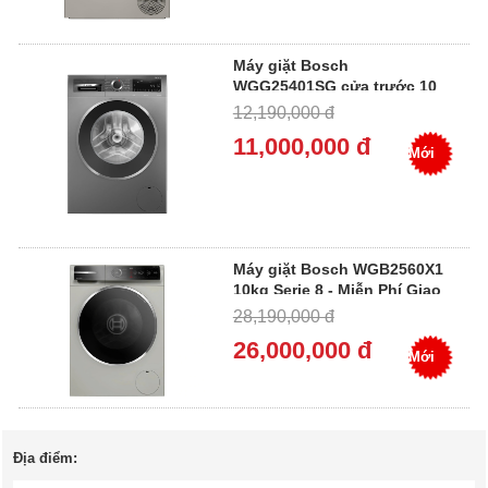
Máy giặt Bosch
WGG25401SG cửa trước 10
Kg màu xám - Miễn Phí Giao
12,190,000 đ
Hàng, Bảo Hành Tại Nhà
11,000,000 đ
Mới
Máy giặt Bosch WGB2560X1
10kg Serie 8 - Miễn Phí Giao
Hàng, Bảo Hành Tại Nhà
28,190,000 đ
26,000,000 đ
Mới
Địa điểm: