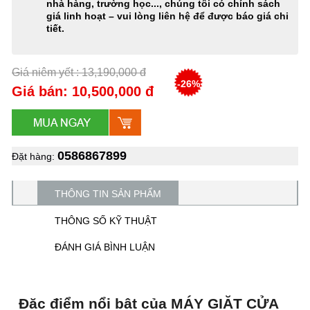
nhà hàng, trường học..., chúng tôi có chính sách
giá linh hoạt – vui lòng liên hệ để được báo giá chi
tiết.
Giá niêm yết : 13,190,000 đ
-26%
Giá bán: 10,500,000 đ
0586867899
Đặt hàng:
THÔNG TIN SẢN PHẨM
THÔNG SỐ KỸ THUẬT
ĐÁNH GIÁ BÌNH LUẬN
Đặc điểm nổi bật của MÁY GIẶT CỬA