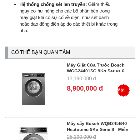
Hệ thống chống sét lan truyền:
Giảm thiểu
nguy cơ hư hỏng cho các bộ phận bên trong
máy giặt khi có sự cố về điện, như sét đánh
hoặc dao động điện áp do các thiết bị khác trong
nhà.
CÓ THỂ BẠN QUAN TÂM
Máy Giặt Cửa Trước Bosch
WGG24401SG 9Kg Series 6
Xám
13,190,000 đ
8,900,000 đ
Mới
Máy sấy Bosch WQB245B40
Heatpump 9Kg Serie 8 - Miễn
Phí Giao Hàng, Bảo Hành Tại
25,190,000 đ