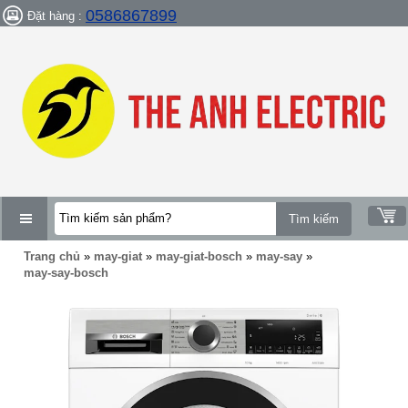
0586867899
Đặt hàng :
DANH
Trang chủ
»
may-giat
»
may-giat-bosch
»
may-say
»
MỤC
may-say-bosch
SẢN
PHẨM