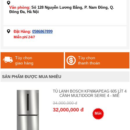
Văn phòng:
Số 128 Nguyễn Lương Bằng, P. Nam Đồng, Q.
Đống Đa, Hà Nội
Đặt Hàng:
0586867899
Miễn phí 24/7
Tùy chọn
Tùy chọn
giao hàng
thanh thoán
SẢN PHẨM ĐƯỢC MUA NHIỀU
TỦ LẠNH BOSCH KFN96APEAG 605 LÍT 4
CÁNH MULTIDOOR SERIE 4 - MIỄ
34,000,000 đ
32,000,000 đ
Mới