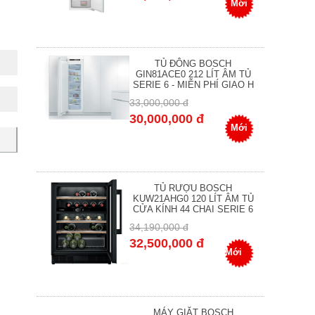
Mới
TỦ ĐÔNG BOSCH
GIN81ACE0 212 LÍT ÂM TỦ
SERIE 6 - MIỄN PHÍ GIAO H
33,000,000 đ
30,000,000 đ
Mới
TỦ RƯỢU BOSCH
KUW21AHG0 120 LÍT ÂM TỦ
CỬA KÍNH 44 CHAI SERIE 6
34,190,000 đ
32,500,000 đ
Mới
MÁY GIẶT BOSCH