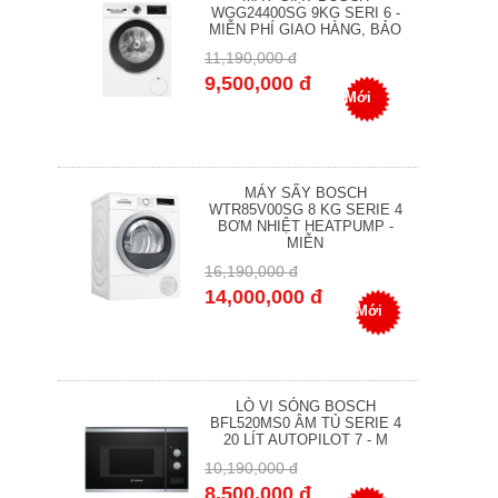
WGG24400SG 9KG SERI 6 -
MIỄN PHÍ GIAO HÀNG, BẢO
11,190,000 đ
9,500,000 đ
Mới
MÁY SẤY BOSCH
WTR85V00SG 8 KG SERIE 4
BƠM NHIỆT HEATPUMP -
MIỄN
16,190,000 đ
14,000,000 đ
Mới
LÒ VI SÓNG BOSCH
BFL520MS0 ÂM TỦ SERIE 4
20 LÍT AUTOPILOT 7 - M
10,190,000 đ
8,500,000 đ