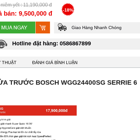
 niêm yết : 11,190,000 đ
-18%
á bán: 9,500,000 đ
Giao Hàng Nhanh Chóng
Hotline đặt hàng: 0586867899
Ỹ THUẬT
ĐÁNH GIÁ BÌNH LUẬN
T CỬA TRƯỚC BOSCH WGG24400SG SERRIE 6