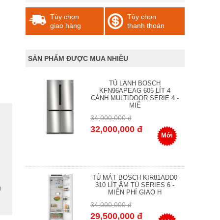
Tùy chọn
Tùy chọn
giao hàng
thanh thoán
SẢN PHẨM ĐƯỢC MUA NHIỀU
TỦ LẠNH BOSCH
KFN96APEAG 605 LÍT 4
CÁNH MULTIDOOR SERIE 4 -
MIỄ
34,000,000 đ
32,000,000 đ
Mới
TỦ MÁT BOSCH KIR81ADD0
310 LÍT ÂM TỦ SERIES 6 -
g
MIỄN PHÍ GIAO H
34,000,000 đ
29,500,000 đ