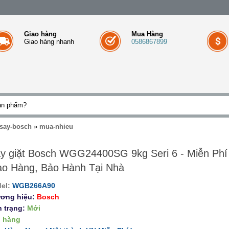
Giao hàng
Mua Hàng
Giao hàng nhanh
0586867899
say-bosch
»
mua-nhieu
y giặt Bosch WGG24400SG 9kg Seri 6 - Miễn Phí
ao Hàng, Bảo Hành Tại Nhà
el:
WGB266A90
ơng hiệu:
Bosch
h trạng:
Mới
 hàng