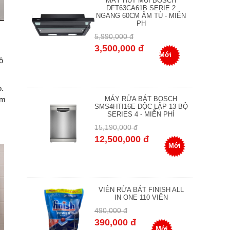
MÁY HÚT MÙI BOSCH
DFT63CA61B SERIE 2
NGANG 60CM ÂM TỦ - MIỄN
PH
5,990,000 đ
3,500,000 đ
Mới
ộ
o.
MÁY RỬA BÁT BOSCH
ểm
SMS4HTI16E ĐỘC LẬP 13 BỘ
SERIES 4 - MIỄN PHÍ
15,190,000 đ
12,500,000 đ
Mới
VIÊN RỬA BÁT FINISH ALL
IN ONE 110 VIÊN
490,000 đ
390,000 đ
Mới