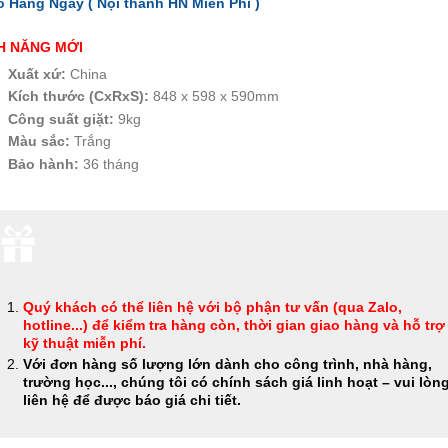
o Hàng Ngay ( Nội thành HN
Miễn Phí
)
H NĂNG MỚI
Xuất xứ:
China
Kích thước (CxRxS):
848 x 598 x 590mm
Công suất giặt:
9kg
Màu sắc:
Trắng
Bảo hành:
36 tháng
Quý khách có thể
liên hệ với bộ phận tư vấn (qua Zalo,
hotline...) để kiểm tra hàng còn, thời gian giao hàng và hỗ trợ
kỹ thuật miễn phí
.
Với đơn hàng số lượng lớn dành cho công trình, nhà hàng,
trường học..., chúng tôi có chính sách giá linh hoạt – vui lòn
liên hệ để được báo giá chi tiết.