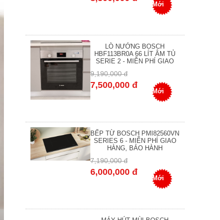
Mới
LÒ NƯỚNG BOSCH
HBF113BR0A 66 LÍT ÂM TỦ
SERIE 2 - MIỄN PHÍ GIAO
9,190,000 đ
7,500,000 đ
Mới
BẾP TỪ BOSCH PMI82560VN
SERIES 6 - MIỄN PHÍ GIAO
HÀNG, BẢO HÀNH
7,190,000 đ
6,000,000 đ
Mới