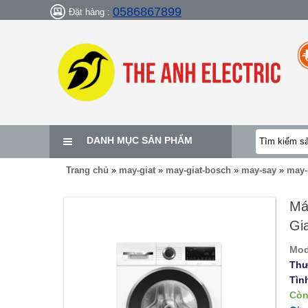
0586867899
Đặt hàng :
DANH MỤC SẢN PHẨM
Trang chủ
»
may-giat
»
may-giat-bosch
»
may-say
»
may-
Má
Gi
Mod
Thư
Tìn
Còn