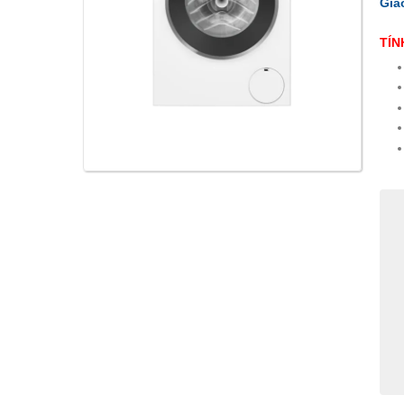
Gia
TÍN