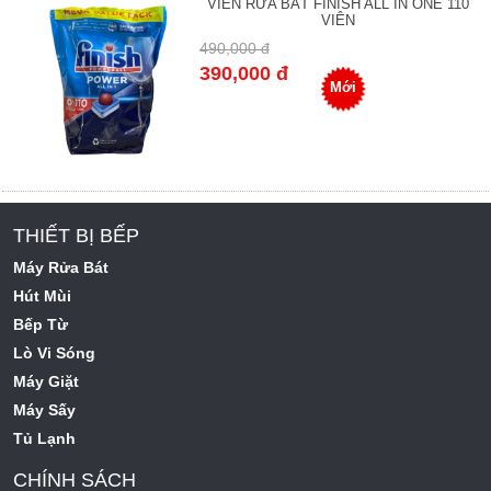
VIÊN RỬA BÁT FINISH ALL IN ONE 110
VIÊN
490,000 đ
390,000 đ
Mới
THIẾT BỊ BẾP
Máy Rửa Bát
Hút Mùi
Bếp Từ
Lò Vi Sóng
Máy Giặt
Máy Sấy
Tủ Lạnh
CHÍNH SÁCH