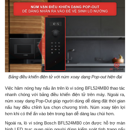
Bảng điều khiển điện tử với núm xoay dạng Pop-out hiện đại
Việc hâm nóng hay nấu ăn trên lò vi sóng BFL524MB0 thao tác
nhanh chóng với bảng điều khiển điện tử trên máy. Ngoài ra,
núm xoay dạng Pop-Out giúp người dùng dễ dàng đặt thời gian
nấu hay điều chỉnh lựa chọn chương trình. Núm xoay tiện lợi
hơn khi có thể ẩn vào bên trong bạn dễ dàng lau chùi hơn.
Ngoài ra, lò vi sóng Bosch BFL524MB0 còn được hỗ trợ màn
hình LED trực quan giúp người dùng kiểm soát tình trạng nấu