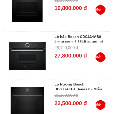
12,190,000 đ
Hành Tại Nhà
10,800,000 đ
Mới
Lò hấp Bosch CDG634AB0
âm tủ serie 8 38Lít autopilot
20 - Miễn Phí Giao Hàng, Bảo
28,190,000 đ
Hành Tại Nhà
27,800,000 đ
Mới
Lò Nướng Bosch
HBG774KB1 Series 8 - Miễn
Phí Giao Hàng, Bảo Hành Tại
25,190,000 đ
Nhà
22,500,000 đ
Mới