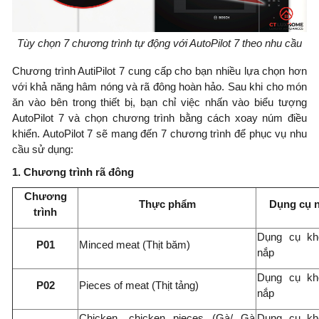
Tùy chọn 7 chương trình tự động với AutoPilot 7 theo nhu cầu
Chương trình AutiPilot 7 cung cấp cho bạn nhiều lựa chọn hơn
với khả năng hâm nóng và rã đông hoàn hảo. Sau khi cho món
ăn vào bên trong thiết bị, bạn chỉ việc nhấn vào biểu tượng
AutoPilot 7 và chọn chương trình bằng cách xoay núm điều
khiển. AutoPilot 7 sẽ mang đến 7 chương trình để phục vụ nhu
cầu sử dụng:
1. Chương trình rã đông
Chương
Thực phẩm
Dụng cụ 
trình
Dụng cụ kh
P01
Minced meat (Thịt băm)
nắp
Dụng cụ kh
P02
Pieces of meat (Thịt tảng)
nắp
Chicken, chicken pieces (Gà/ Gà
Dụng cụ kh