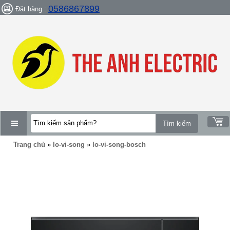
0586867899
Đặt hàng :
DANH
Trang chủ
»
lo-vi-song
»
lo-vi-song-bosch
MỤC
SẢN
PHẨM