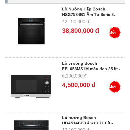
Lò Nướng Hấp Bosch
HSG7584B1 Âm Tủ Serie 8,
Dung Tích 71L Công Suất
42,190,000 đ
3600W
38,800,000 đ
Mới
Lò vi sóng Bosch
FEL053MS1M màu đen 25 lít -
Miễn Phí Giao Hàng, Bảo
6,190,000 đ
Hành Tại Nhà
4,500,000 đ
Mới
Lò nướng Bosch
HBA514BB3 âm tủ 71 Lít -
Miễn Phí Giao Hàng, Bảo