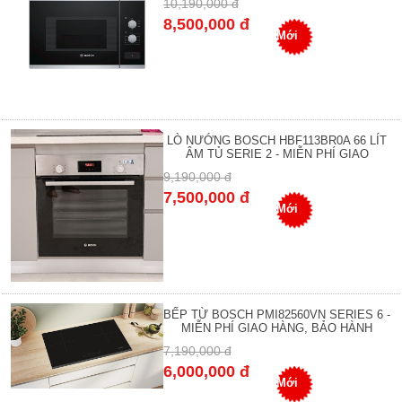
10,190,000 đ
8,500,000 đ
Mới
LÒ NƯỚNG BOSCH HBF113BR0A 66 LÍT
ÂM TỦ SERIE 2 - MIỄN PHÍ GIAO
9,190,000 đ
7,500,000 đ
Mới
BẾP TỪ BOSCH PMI82560VN SERIES 6 -
MIỄN PHÍ GIAO HÀNG, BẢO HÀNH
7,190,000 đ
6,000,000 đ
Mới