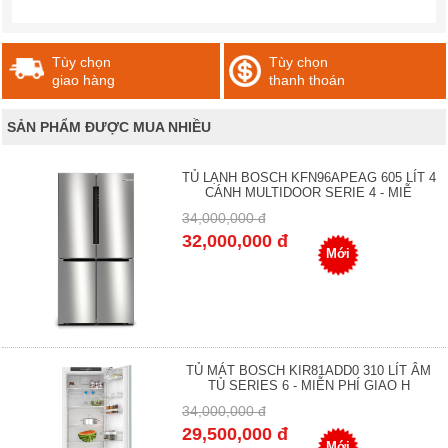
Tùy chọn
Tùy chọn
giao hàng
thanh thoán
SẢN PHẨM ĐƯỢC MUA NHIỀU
TỦ LẠNH BOSCH KFN96APEAG 605 LÍT 4
CÁNH MULTIDOOR SERIE 4 - MIỄ
34,000,000 đ
32,000,000 đ
Mới
TỦ MÁT BOSCH KIR81ADD0 310 LÍT ÂM
TỦ SERIES 6 - MIỄN PHÍ GIAO H
34,000,000 đ
29,500,000 đ
Mới