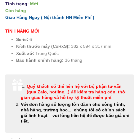
Tình trạng:
Mới
Còn hàng
Giao Hàng Ngay ( Nội thành HN
Miễn Phí
)
TÍNH NĂNG MỚI
Serie:
6
Kích thước máy (CxRxS):
382 x 594 x 317 mm
Xuất xứ:
Trung Quốc
Bảo hành chính hãng:
36 tháng
Quý khách có thể
liên hệ với bộ phận tư vấn
(qua Zalo, hotline...) để kiểm tra hàng còn, thời
gian giao hàng và hỗ trợ kỹ thuật miễn phí
.
Với đơn hàng số lượng lớn dành cho công trình,
nhà hàng, trường học..., chúng tôi có chính sách
giá linh hoạt – vui lòng liên hệ để được báo giá chi
tiết.