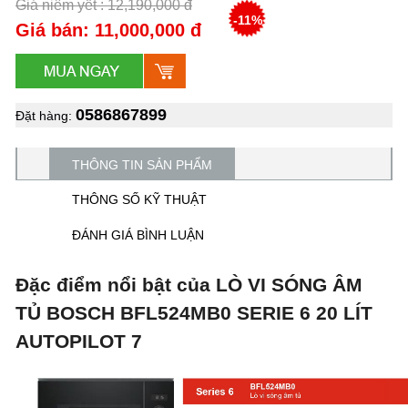
Giá niêm yết : 12,190,000 đ
-11%
Giá bán: 11,000,000 đ
0586867899
Đặt hàng:
THÔNG TIN SẢN PHẨM
THÔNG SỐ KỸ THUẬT
ĐÁNH GIÁ BÌNH LUẬN
Đặc điểm nổi bật của LÒ VI SÓNG ÂM
TỦ BOSCH BFL524MB0 SERIE 6 20 LÍT
AUTOPILOT 7