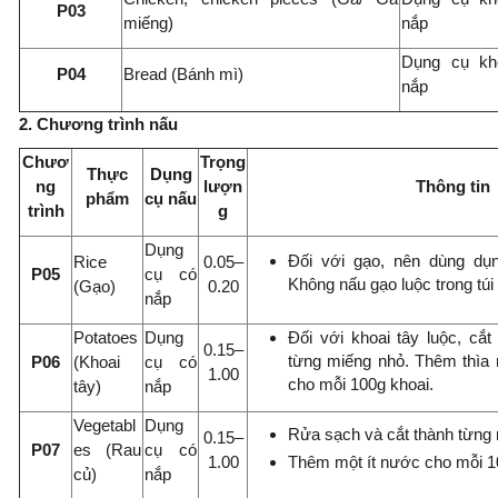
P03
miếng)
nắp
Dụng cụ kh
P04
Bread (Bánh mì)
nắp
2. Chương trình nấu
Chươ
Trọng
Thực
Dụng
ng
lượn
Thông tin
phẩm
cụ nấu
trình
g
Dụng
Đối với gạo, nên dùng dụn
Rice
0.05–
P05
cụ có
Không nấu gạo luộc trong túi
(Gạo)
0.20
nắp
Potatoes
Dụng
Đối với khoai tây luộc, cắt
0.15–
từng miếng nhỏ. Thêm thìa 
P06
(Khoai
cụ có
1.00
cho mỗi 100g khoai.
tây)
nắp
Vegetabl
Dụng
Rửa sạch và cắt thành từng 
0.15–
P07
es (Rau
cụ có
Thêm một ít nước cho mỗi 1
1.00
củ)
nắp