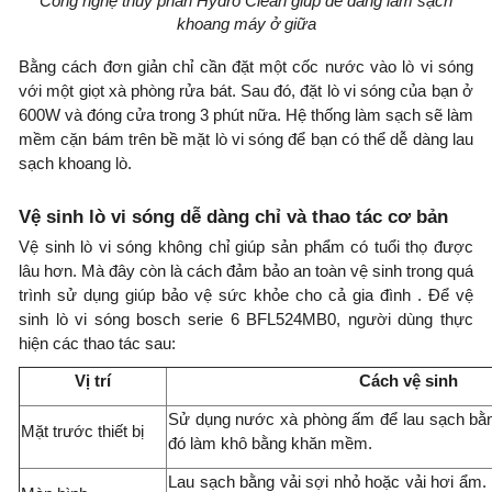
Công nghệ thủy phân Hydro Clean giúp dễ dàng làm sạch
khoang máy ở giữa
Bằng cách đơn giản chỉ cần đặt một cốc nước vào lò vi sóng
với một giọt xà phòng rửa bát. Sau đó, đặt lò vi sóng của bạn ở
600W và đóng cửa trong 3 phút nữa. Hệ thống làm sạch sẽ làm
mềm cặn bám trên bề mặt lò vi sóng để bạn có thể dễ dàng lau
sạch khoang lò.
Vệ sinh lò vi sóng dễ dàng chỉ và thao tác cơ bản
Vệ sinh lò vi sóng không chỉ giúp sản phẩm có tuổi thọ được
lâu hơn. Mà đây còn là cách đảm bảo an toàn vệ sinh trong quá
trình sử dụng giúp bảo vệ sức khỏe cho cả gia đình . Để vệ
sinh lò vi sóng bosch serie 6 BFL524MB0, người dùng thực
hiện các thao tác sau:
Vị trí
Cách vệ sinh
Sử dụng nước xà phòng ấm để lau sạch bằn
Mặt trước thiết bị
đó làm khô bằng khăn mềm.
Lau sạch bằng vải sợi nhỏ hoặc vải hơi ẩm