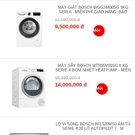
MÁY GIẶT BOSCH WGG24400SG 9KG
SERI 6 - MIỄN PHÍ GIAO HÀNG, BẢO
11,190,000 đ
9,500,000 đ
Mới
MÁY SẤY BOSCH WTR85V00SG 8 KG
SERIE 4 BƠM NHIỆT HEATPUMP - MIỄN
16,190,000 đ
14,000,000 đ
Mới
LÒ VI SÓNG BOSCH BFL520MS0 ÂM TỦ
SERIE 4 20 LÍT AUTOPILOT 7 - M