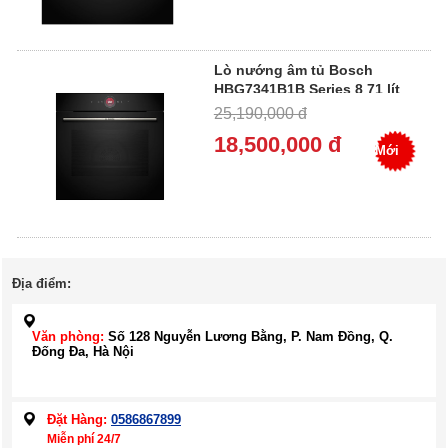
Lò nướng âm tủ Bosch
HBG7341B1B Series 8 71 lít
màu đen - Miễn Phí Giao
25,190,000 đ
Hàng, Bảo Hành Tại Nhà
18,500,000 đ
Mới
Địa điểm:
Văn phòng:
Số 128 Nguyễn Lương Bằng, P. Nam Đồng, Q.
Đống Đa, Hà Nội
Đặt Hàng:
0586867899
Miễn phí 24/7