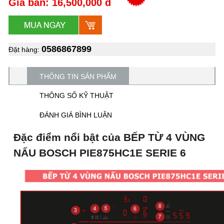
Giá bán: 16,500,000 đ
0586867899
Đặt hàng:
THÔNG TIN SẢN PHẨM
THÔNG SỐ KỸ THUẬT
ĐÁNH GIÁ BÌNH LUẬN
Đặc điểm nổi bật của BẾP TỪ 4 VÙNG
NẤU BOSCH PIE875HC1E SERIE 6