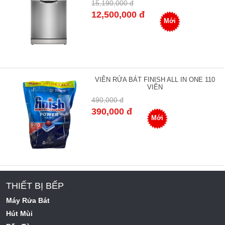
15,190,000 đ
12,500,000 đ
Mới
VIÊN RỬA BÁT FINISH ALL IN ONE 110
VIÊN
490,000 đ
390,000 đ
Mới
THIẾT BỊ BẾP
Máy Rửa Bát
Hút Mùi