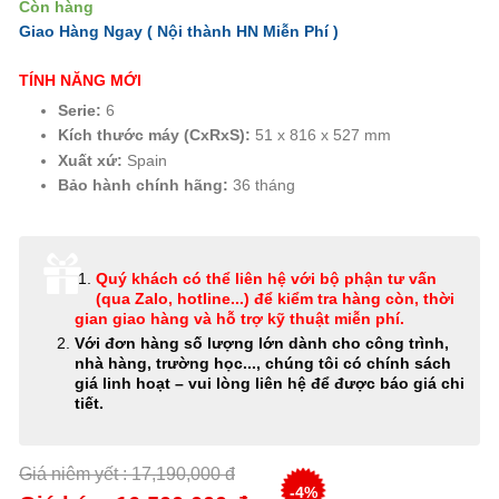
Còn hàng
Giao Hàng Ngay ( Nội thành HN
Miễn Phí
)
TÍNH NĂNG MỚI
Serie:
6
Kích thước máy (CxRxS):
51 x 816 x 527 mm
Xuất xứ:
Spain
Bảo hành chính hãng:
36 tháng
Quý khách có thể
liên hệ với bộ phận tư vấn
(qua Zalo, hotline...) để kiểm tra hàng còn, thời
gian giao hàng và hỗ trợ kỹ thuật miễn phí
.
Với đơn hàng số lượng lớn dành cho công trình,
nhà hàng, trường học..., chúng tôi có chính sách
giá linh hoạt – vui lòng liên hệ để được báo giá chi
tiết.
Giá niêm yết : 17,190,000 đ
-4%