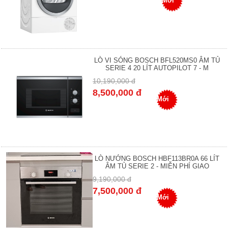
Mới
LÒ VI SÓNG BOSCH BFL520MS0 ÂM TỦ
SERIE 4 20 LÍT AUTOPILOT 7 - M
10,190,000 đ
8,500,000 đ
Mới
LÒ NƯỚNG BOSCH HBF113BR0A 66 LÍT
ÂM TỦ SERIE 2 - MIỄN PHÍ GIAO
9,190,000 đ
7,500,000 đ
Mới