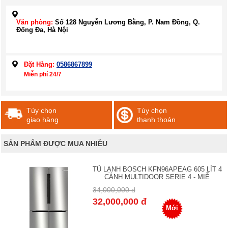
Văn phòng:
Số 128 Nguyễn Lương Bằng, P. Nam Đồng, Q.
Đống Đa, Hà Nội
Đặt Hàng:
0586867899
Miễn phí 24/7
Tùy chọn
Tùy chọn
giao hàng
thanh thoán
SẢN PHẨM ĐƯỢC MUA NHIỀU
TỦ LẠNH BOSCH KFN96APEAG 605 LÍT 4
CÁNH MULTIDOOR SERIE 4 - MIỄ
34,000,000 đ
32,000,000 đ
Mới