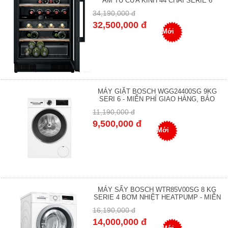
ÂM TỦ CỬA KÍNH 44 CHAI SERIE 6
34,190,000 đ
32,500,000 đ
Mới
MÁY GIẶT BOSCH WGG24400SG 9KG
SERI 6 - MIỄN PHÍ GIAO HÀNG, BẢO
11,190,000 đ
9,500,000 đ
Mới
MÁY SẤY BOSCH WTR85V00SG 8 KG
SERIE 4 BƠM NHIỆT HEATPUMP - MIỄN
16,190,000 đ
14,000,000 đ