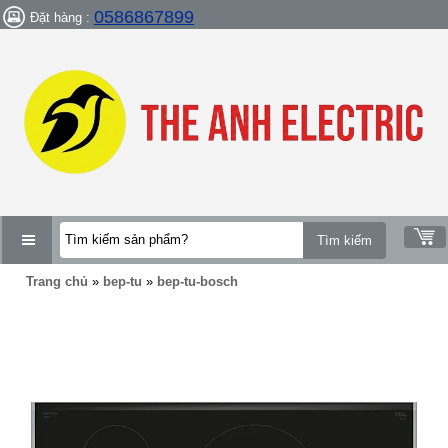
0586867899
Đặt hàng :
DANH
Trang chủ
»
bep-tu
»
bep-tu-bosch
MỤC
SẢN
PHẨM