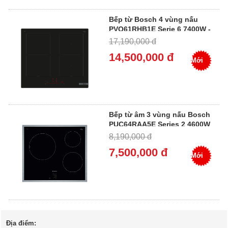
Bếp từ Bosch 4 vùng nấu
PVQ61RHB1E Serie 6 7400W -
Miễn Phí Giao Hàng, Bảo
17,190,000 đ
Hành Tại Nhà
14,500,000 đ
Mới
Bếp từ âm 3 vùng nấu Bosch
PUC64RAA5E Series 2 4600W
- Miễn Phí Giao Hàng, Bảo
8,190,000 đ
Hành Tại Nhà
7,500,000 đ
Mới
Địa điểm: