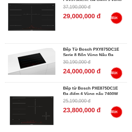
nấu 11100W
37,190,000 đ
29,000,000 đ
Mới
Bếp Từ Bosch PXY875DC1E
Serie 8 Bốn Vùng Nấu Đa
Điểm
30,190,000 đ
24,000,000 đ
Mới
Bếp từ Bosch PXE875DC1E
Đa điểm 4 Vùng nấu 7400W
Serie 8 - Miễn Phí Giao Hàng,
25,190,000 đ
Bảo Hành Tại Nhà
23,800,000 đ
Mới