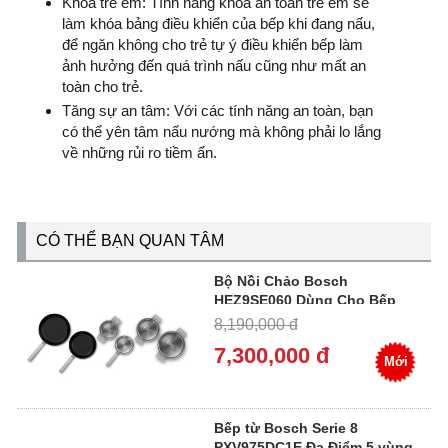
Khóa trẻ em: Tính năng khóa an toàn trẻ em sẽ
làm khóa bảng điều khiển của bếp khi đang nấu,
để ngăn không cho trẻ tự ý điều khiển bếp làm
ảnh hưởng đến quá trình nấu cũng như mất an
toàn cho trẻ.
Tăng sự an tâm: Với các tính năng an toàn, bạn
có thể yên tâm nấu nướng mà không phải lo lắng
về những rủi ro tiềm ẩn.
CÓ THỂ BẠN QUAN TÂM
Bộ Nồi Chảo Bosch
HEZ9SE060 Dùng Cho Bếp
Từ, 6 Món Thép Không Gỉ
8,190,000 đ
Chống Dính
7,300,000 đ
Mới
Bếp từ Bosch Serie 8
PXV975DC1E Đa Điểm 5 vùng