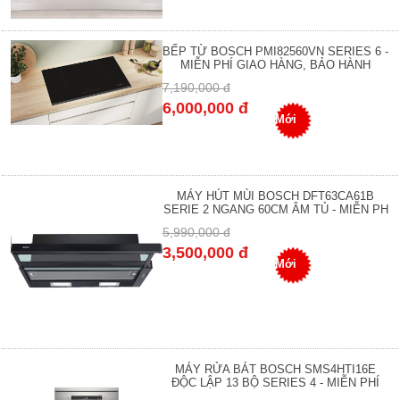
BẾP TỪ BOSCH PMI82560VN SERIES 6 -
MIỄN PHÍ GIAO HÀNG, BẢO HÀNH
7,190,000 đ
6,000,000 đ
Mới
MÁY HÚT MÙI BOSCH DFT63CA61B
SERIE 2 NGANG 60CM ÂM TỦ - MIỄN PH
5,990,000 đ
3,500,000 đ
Mới
MÁY RỬA BÁT BOSCH SMS4HTI16E
ĐỘC LẬP 13 BỘ SERIES 4 - MIỄN PHÍ