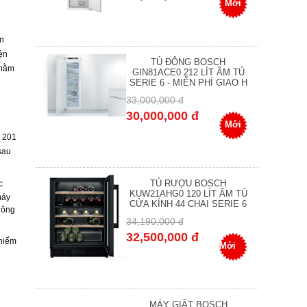
Mới
ớn
yện
TỦ ĐÔNG BOSCH
 nằm
GIN81ACE0 212 LÍT ÂM TỦ
SERIE 6 - MIỄN PHÍ GIAO H
33,000,000 đ
30,000,000 đ
Mới
x 201
sau
TỦ RƯỢU BOSCH
c
KUW21AHG0 120 LÍT ÂM TỦ
máy
CỬA KÍNH 44 CHAI SERIE 6
hông
34,190,000 đ
32,500,000 đ
hiếm
Mới
MÁY GIẶT BOSCH