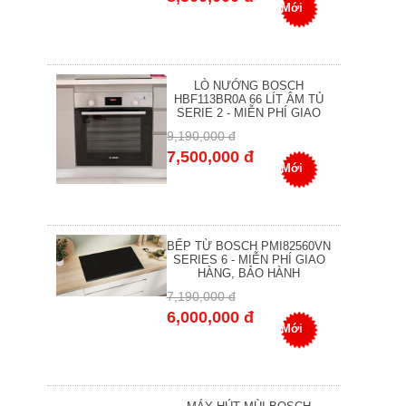
Mới
LÒ NƯỚNG BOSCH
HBF113BR0A 66 LÍT ÂM TỦ
SERIE 2 - MIỄN PHÍ GIAO
9,190,000 đ
7,500,000 đ
Mới
BẾP TỪ BOSCH PMI82560VN
SERIES 6 - MIỄN PHÍ GIAO
HÀNG, BẢO HÀNH
7,190,000 đ
6,000,000 đ
Mới