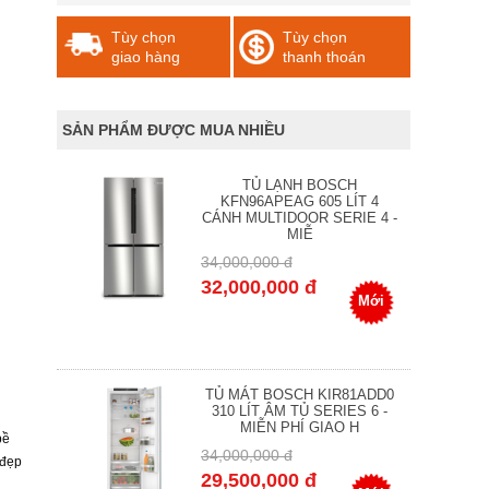
Tùy chọn
Tùy chọn
giao hàng
thanh thoán
SẢN PHẨM ĐƯỢC MUA NHIỀU
TỦ LẠNH BOSCH
KFN96APEAG 605 LÍT 4
CÁNH MULTIDOOR SERIE 4 -
MIỄ
34,000,000 đ
32,000,000 đ
Mới
TỦ MÁT BOSCH KIR81ADD0
310 LÍT ÂM TỦ SERIES 6 -
MIỄN PHÍ GIAO H
bề
34,000,000 đ
 đẹp
29,500,000 đ