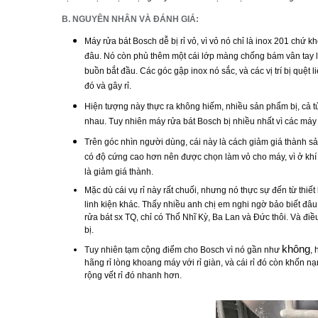
B. NGUYÊN NHÂN VÀ ĐÁNH GIÁ:
Máy rửa bát Bosch dễ bị rỉ vỏ, vì vỏ nó chỉ là inox 201 chứ 
đâu. Nó còn phủ thêm một cái lớp màng chống bám vân tay 
buồn bắt đầu. Các góc gập inox nó sắc, và các vị trí bị quệt 
đó và gây rỉ.
Hiện tượng này thực ra không hiếm, nhiều sản phẩm bị, cả tủ 
nhau. Tuy nhiên máy rửa bát Bosch bị nhiều nhất vì các máy
Trên góc nhìn người dùng, cái này là cách giảm giá thành sả
có độ cứng cao hơn nên được chọn làm vỏ cho máy, vì ở khí 
là giảm giá thành.
Mặc dù cái vụ rỉ này rất chuối, nhưng nó thực sự đến từ thi
linh kiện khác. Thấy nhiều anh chị em nghi ngờ bảo biết đâu 
rửa bát sx TQ, chỉ có Thổ Nhĩ Kỳ, Ba Lan và Đức thôi. Và đ
bị.
không
Tuy nhiên tạm cộng điểm cho Bosch vì nó gần như
, 
hãng rỉ lòng khoang máy với rỉ giàn, và cái rỉ đó còn khốn 
rộng vết rỉ đó nhanh hơn.