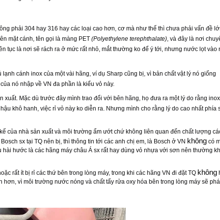
không phải 304 hay 316 hay các loại cao hơn, cơ mà như thế thì chưa phải vấn đề l
lên mặt cánh, tên gọi là màng PET
(Polyethylene terephthalate)
, và đây là nơi chu
liên tục là nơi sẽ rách ra ở mức rất nhỏ, mắt thường ko để ý tới, nhưng nước lọt vào
lạnh cánh inox của một vài hãng, ví dụ Sharp cũng bị, vì bản chất vật lý nó giống
 của nó nhập về VN đa phần là kiểu vỏ này.
n xuất. Mặc dù trước đây mình trao đổi với bên hãng, họ đưa ra một lý do rằng ino
hậu khô hanh, việc rỉ vỏ này ko diễn ra. Nhưng mình cho rằng lý do cao nhất phía 
ết kế của nhà sản xuất và môi trường ẩm ướt chứ không liên quan đến chất lượng cá
không
Bosch sx tại TQ nên bị, thì thông tin tới các anh chị em, là Bosch ở VN
có 
iều hài hước là các hãng máy châu Á sx rất hay dùng vỏ nhựa với sơn nên thường k
không
hoặc rất ít bị rỉ các thứ bên trong lòng máy, trong khi các hãng VN đi đặt TQ
nạn hơn, vì môi trường nước nóng và chất tẩy rửa oxy hóa bên trong lòng máy sẽ phá