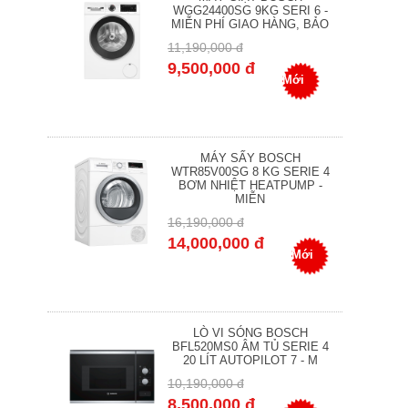
WGG24400SG 9KG SERI 6 -
MIỄN PHÍ GIAO HÀNG, BẢO
11,190,000 đ
9,500,000 đ
Mới
MÁY SẤY BOSCH
WTR85V00SG 8 KG SERIE 4
BƠM NHIỆT HEATPUMP -
MIỄN
16,190,000 đ
14,000,000 đ
Mới
LÒ VI SÓNG BOSCH
BFL520MS0 ÂM TỦ SERIE 4
20 LÍT AUTOPILOT 7 - M
10,190,000 đ
8,500,000 đ