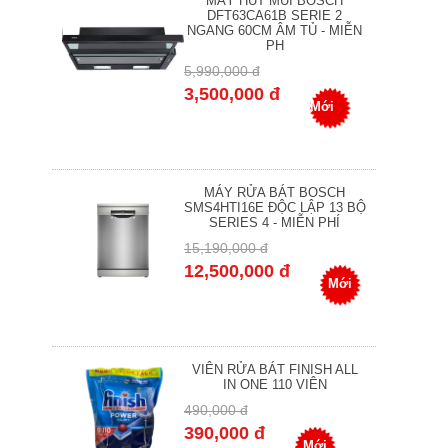
MÁY HÚT MÙI BOSCH
DFT63CA61B SERIE 2
NGANG 60CM ÂM TỦ - MIỄN
PH
5,990,000 đ
3,500,000 đ
Mới
MÁY RỬA BÁT BOSCH
SMS4HTI16E ĐỘC LẬP 13 BỘ
SERIES 4 - MIỄN PHÍ
15,190,000 đ
12,500,000 đ
Mới
VIÊN RỬA BÁT FINISH ALL
IN ONE 110 VIÊN
490,000 đ
390,000 đ
Mới