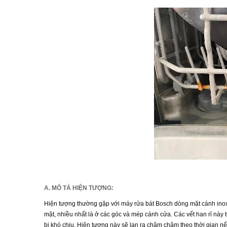
A. MÔ TẢ HIỆN TƯỢNG:
Hiện tượng thường gặp với máy rửa bát Bosch dòng mặt cánh inox, 
mặt, nhiều nhất là ở các góc và mép cánh cửa. Các vết han rỉ nà
bị khó chịu. Hiện tượng này sẽ lan ra chậm chậm theo thời gian n