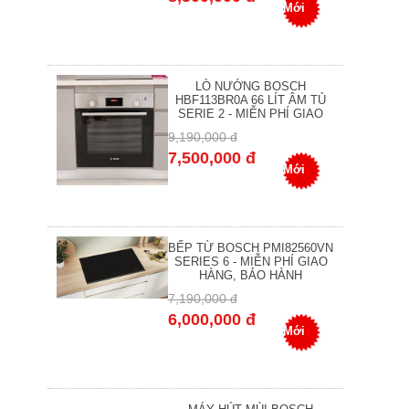
Mới
LÒ NƯỚNG BOSCH
HBF113BR0A 66 LÍT ÂM TỦ
SERIE 2 - MIỄN PHÍ GIAO
9,190,000 đ
7,500,000 đ
Mới
BẾP TỪ BOSCH PMI82560VN
SERIES 6 - MIỄN PHÍ GIAO
HÀNG, BẢO HÀNH
7,190,000 đ
6,000,000 đ
Mới