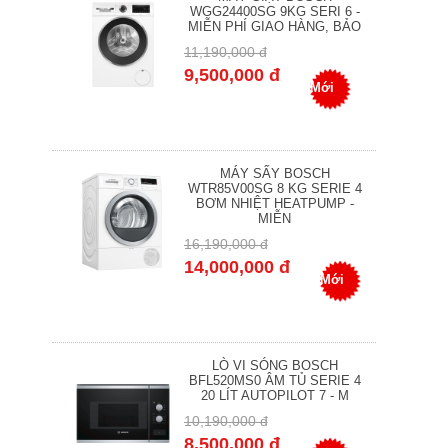
WGG24400SG 9KG SERI 6 -
MIỄN PHÍ GIAO HÀNG, BẢO
11,190,000 đ
9,500,000 đ
Mới
MÁY SẤY BOSCH
WTR85V00SG 8 KG SERIE 4
BƠM NHIỆT HEATPUMP -
MIỄN
16,190,000 đ
14,000,000 đ
Mới
LÒ VI SÓNG BOSCH
BFL520MS0 ÂM TỦ SERIE 4
20 LÍT AUTOPILOT 7 - M
10,190,000 đ
8,500,000 đ