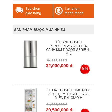
Tùy chọn
Tùy chọn
giao hàng
thanh thoán
SẢN PHẨM ĐƯỢC MUA NHIỀU
TỦ LẠNH BOSCH
KFN96APEAG 605 LÍT 4
CÁNH MULTIDOOR SERIE 4 -
MIỄ
34,000,000 đ
32,000,000 đ
Mới
TỦ MÁT BOSCH KIR81ADD0
310 LÍT ÂM TỦ SERIES 6 -
MIỄN PHÍ GIAO H
34,000,000 đ
29,500,000 đ