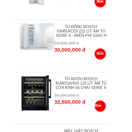
Mới
TỦ ĐÔNG BOSCH
GIN81ACE0 212 LÍT ÂM TỦ
SERIE 6 - MIỄN PHÍ GIAO H
33,000,000 đ
30,000,000 đ
Mới
TỦ RƯỢU BOSCH
KUW21AHG0 120 LÍT ÂM TỦ
CỬA KÍNH 44 CHAI SERIE 6
34,190,000 đ
32,500,000 đ
Mới
MÁY GIẶT BOSCH