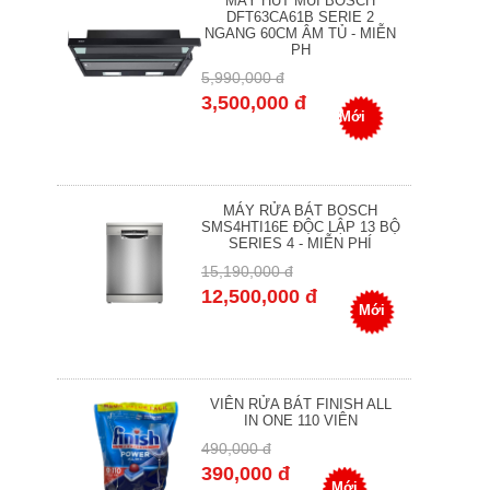
MÁY HÚT MÙI BOSCH
DFT63CA61B SERIE 2
NGANG 60CM ÂM TỦ - MIỄN
PH
5,990,000 đ
3,500,000 đ
Mới
MÁY RỬA BÁT BOSCH
SMS4HTI16E ĐỘC LẬP 13 BỘ
SERIES 4 - MIỄN PHÍ
15,190,000 đ
12,500,000 đ
Mới
VIÊN RỬA BÁT FINISH ALL
IN ONE 110 VIÊN
490,000 đ
390,000 đ
Mới