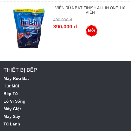
VIÊN RỬA BÁT FINISH ALL IN ONE 110
VIÊN
490,000 đ
390,000 đ
Mới
THIẾT BỊ BẾP
Máy Rửa Bát
Hút Mùi
Bếp Từ
Lò Vi Sóng
Máy Giặt
Máy Sấy
Tủ Lạnh