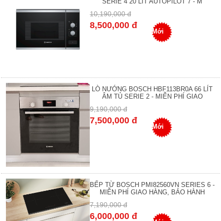
SERIE 4 20 LÍT AUTOPILOT 7 - M
10,190,000 đ
8,500,000 đ
Mới
LÒ NƯỚNG BOSCH HBF113BR0A 66 LÍT
ÂM TỦ SERIE 2 - MIỄN PHÍ GIAO
9,190,000 đ
7,500,000 đ
Mới
BẾP TỪ BOSCH PMI82560VN SERIES 6 -
MIỄN PHÍ GIAO HÀNG, BẢO HÀNH
7,190,000 đ
6,000,000 đ