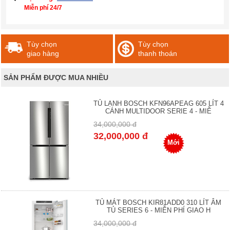
Miễn phí 24/7
Tùy chọn
Tùy chọn
giao hàng
thanh thoán
SẢN PHẨM ĐƯỢC MUA NHIỀU
TỦ LẠNH BOSCH KFN96APEAG 605 LÍT 4
CÁNH MULTIDOOR SERIE 4 - MIỄ
34,000,000 đ
32,000,000 đ
Mới
TỦ MÁT BOSCH KIR81ADD0 310 LÍT ÂM
TỦ SERIES 6 - MIỄN PHÍ GIAO H
34,000,000 đ